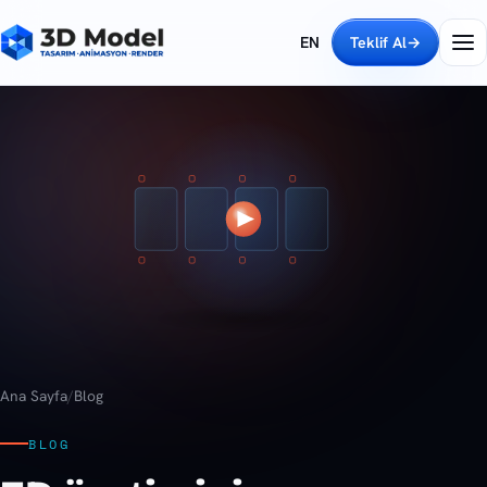
EN
Teklif Al
→
Ana Sayfa
/
Blog
BLOG