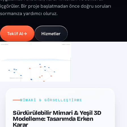
içgörüler. Bir proje başlatmadan önce doğru soruları
sormanıza yardımcı oluruz.
Teklif Al
→
Hizmetler
Son yazılar
MIMARI & GÖRSELLEŞTIRME
Sürdürülebilir Mimari & Yeşil 3D
Modelleme: Tasarımda Erken
Karar