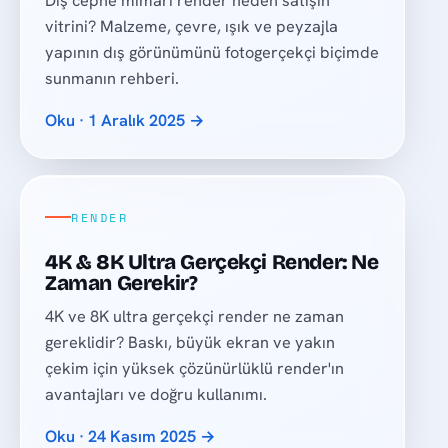
Dış cephe mimari render neden satışın
vitrini? Malzeme, çevre, ışık ve peyzajla
yapının dış görünümünü fotogerçekçi biçimde
sunmanın rehberi.
Oku · 1 Aralık 2025 →
RENDER
4K & 8K Ultra Gerçekçi Render: Ne
Zaman Gerekir?
4K ve 8K ultra gerçekçi render ne zaman
gereklidir? Baskı, büyük ekran ve yakın
çekim için yüksek çözünürlüklü render'ın
avantajları ve doğru kullanımı.
Oku · 24 Kasım 2025 →