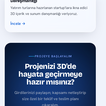
Danışmanlığı
Yatırım turlarına hazırlanan startup'lara ikna edici
3D içerik ve sunum danışmanlığı veriyoruz.
İncele →
PROJEYE BAŞLAYALIM
Projenizi 3D'de
hayata geçirmeye
hazır mısınız?
Girdilerinizi paylaşın; kapsamı netleştirip
size özel bir teklif ve teslim planı
çıkaralım.