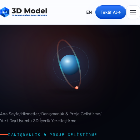
EN
Teklif Al
→
Ana Sayfa
/
Hizmetler
/
Danışmanlık & Proje Geliştirme
/
Yurt Dışı Uyumlu 3D İçerik Yerelleştirme
DANIŞMANLIK & PROJE GELIŞTIRME