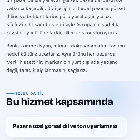
Bir pazarda işe yarayan görsel, başka bir pazarda
yabancı kaçabilir. 3D içeriğinizi hedef pazarın görsel
diline ve beklentilerine göre yerelleştiriyoruz;
Körfez'in ihtişam beklentisiyle Avrupa'nın sadelik
zevkini aynı ürüne farklı dillerde konuşturuyoruz.
Renk, kompozisyon, mimari doku ve anlatım tonunu
hedef kültüre uyarlarız. Aynı ürünü her pazarda
'yerli' hissettirir; markanızın yurt dışında yabancı
değil, tanıdık algılanmasını sağlarız.
NELER DAHIL
Bu hizmet kapsamında
Pazara özel görsel dil ve ton uyarlaması