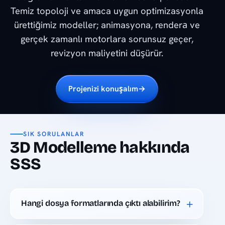
Temiz topoloji ve amaca uygun optimizasyonla
ürettiğimiz modeller; animasyona, renderа ve
gerçek zamanlı motorlara sorunsuz geçer,
revizyon maliyetini düşürür.
Projenizi konuşalım
→
SIK SORULANLAR
3D Modelleme hakkında
SSS
+
Hangi dosya formatlarında çıktı alabilirim?