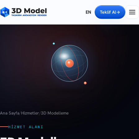
EN
Teklif Al
→
Ana Sayfa
/
Hizmetler
/
3D Modelleme
HIZMET ALANI