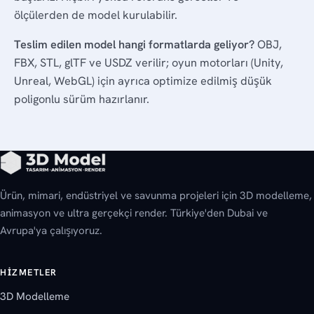
ölçülerden de model kurulabilir.
Teslim edilen model hangi formatlarda geliyor?
OBJ,
FBX, STL, glTF ve USDZ verilir; oyun motorları (Unity,
Unreal, WebGL) için ayrıca optimize edilmiş düşük
poligonlu sürüm hazırlanır.
Ürün, mimari, endüstriyel ve savunma projeleri için 3D modelleme,
animasyon ve ultra gerçekçi render. Türkiye'den Dubai ve
Avrupa'ya çalışıyoruz.
HIZMETLER
3D Modelleme