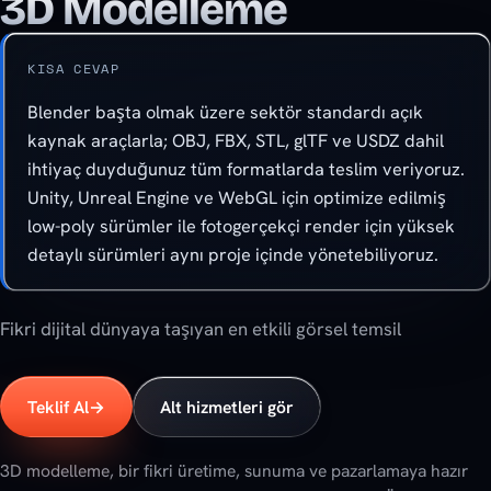
3D Modelleme
KISA CEVAP
Blender başta olmak üzere sektör standardı açık
kaynak araçlarla; OBJ, FBX, STL, glTF ve USDZ dahil
ihtiyaç duyduğunuz tüm formatlarda teslim veriyoruz.
Unity, Unreal Engine ve WebGL için optimize edilmiş
low-poly sürümler ile fotogerçekçi render için yüksek
detaylı sürümleri aynı proje içinde yönetebiliyoruz.
Fikri dijital dünyaya taşıyan en etkili görsel temsil
Teklif Al
→
Alt hizmetleri gör
3D modelleme, bir fikri üretime, sunuma ve pazarlamaya hazır