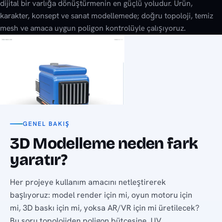
dijital bir varlığa dönüştürmenin en güçlü yoludur. Ürün,
karakter, konsept ve sanat modellemede; doğru topoloji, temiz
mesh ve amaca uygun poligon kontrolüyle çalışıyoruz.
GENEL BAKIŞ
3D Modelleme neden fark
yaratır?
Her projeye kullanım amacını netleştirerek
başlıyoruz: model render için mi, oyun motoru için
mi, 3D baskı için mi, yoksa AR/VR için mi üretilecek?
Bu soru topolojiden poligon bütçesine, UV