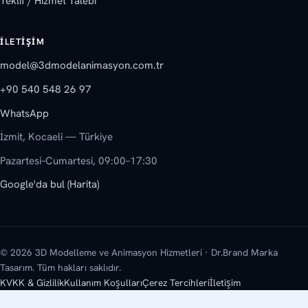
Teklif / Hizmet Talebi
İLETIŞIM
model@3dmodelanimasyon.com.tr
+90 540 548 26 97
WhatsApp
İzmit, Kocaeli — Türkiye
Pazartesi–Cumartesi, 09:00–17:30
Google'da bul (Harita)
© 2026 3D Modelleme ve Animasyon Hizmetleri · Dr.Brand Marka
Tasarım. Tüm hakları saklıdır.
KVKK & Gizlilik
Kullanım Koşulları
Çerez Tercihleri
İletişim