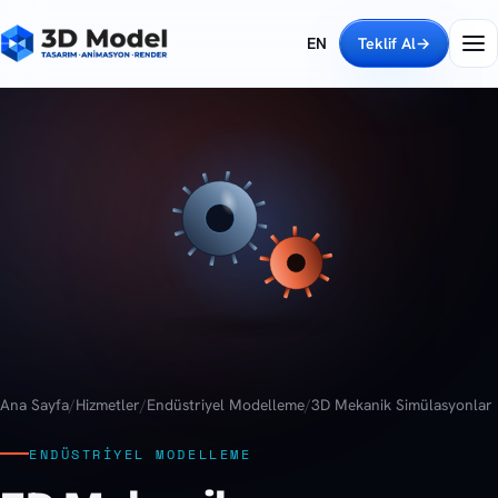
EN
Teklif Al
→
Ana Sayfa
/
Hizmetler
/
Endüstriyel Modelleme
/
3D Mekanik Simülasyonlar
ENDÜSTRIYEL MODELLEME