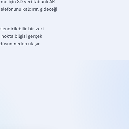
rme için 3D veri tabanlı AR
telefonunu kaldırır, gideceği
ndirilebilir bir veri
nokta bilgisi gerçek
e düşünmeden ulaşır.