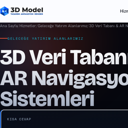
Hiz
Ana Sayfa
/
Hizmetler
/
Geleceğe Yatırım Alanlarımız
/
3D Veri Tabanı & AR N
GELECEĞE YATIRIM ALANLARIMIZ
3D Veri Taban
AR Navigasy
Sistemleri
KISA CEVAP