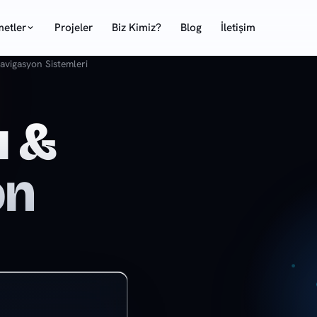
metler
Projeler
Biz Kimiz?
Blog
İletişim
avigasyon Sistemleri
ı &
on