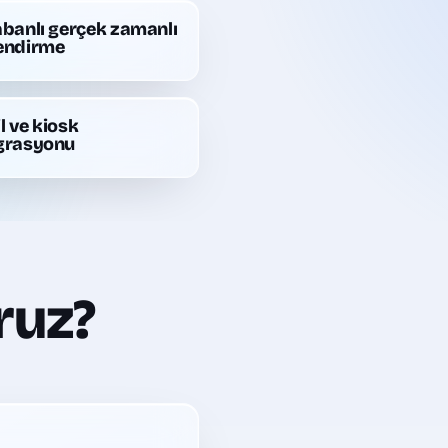
abanlı gerçek zamanlı
endirme
l ve kiosk
grasyonu
ruz?