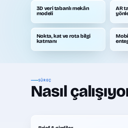
3D veri tabanlı mekân
AR t
modeli
yönl
Nokta, kat ve rota bilgi
Mobi
katmanı
ente
SÜREÇ
Nasıl çalışıyo
Brief & girdiler