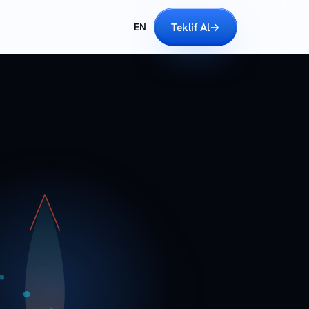
Teklif Al
→
EN