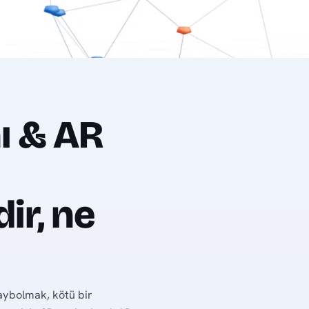
ı & AR
ir, ne
aybolmak, kötü bir