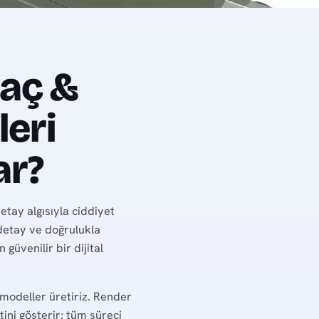
raç &
leri
ar?
etay algısıyla ciddiyet
 detay ve doğrulukla
güvenilir bir dijital
 modeller üretiriz. Render
ini gösterir; tüm süreci