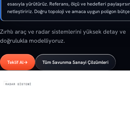
esasıyla yürütürüz. Referans, ölçü ve hedefleri paylaşırsı
netleştiririz. Doğru topoloji ve amaca uygun poligon bütçe
Zırhlı araç ve radar sistemlerini yüksek detay ve
doğrulukla modelliyoruz.
Teklif Al
→
Tüm Savunma Sanayi Çözümleri