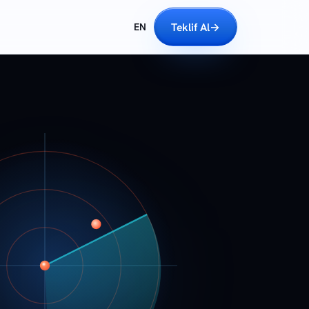
Teklif Al
→
EN