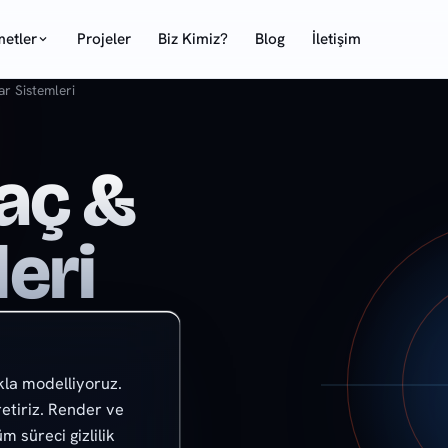
metler
Projeler
Biz Kimiz?
Blog
İletişim
ar Sistemleri
raç &
eri
kla modelliyoruz.
retiriz. Render ve
m süreci gizlilik