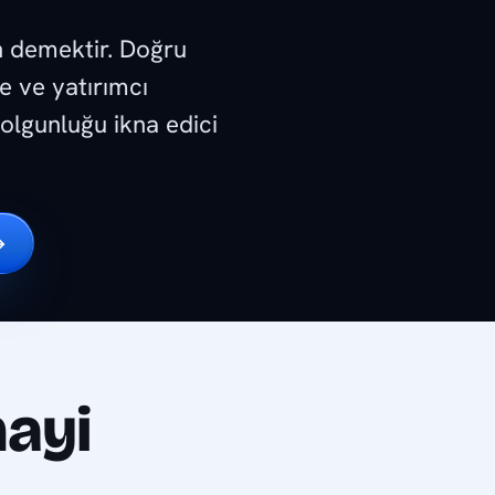
n demektir. Doğru
e ve yatırımcı
 olgunluğu ikna edici
→
ayi