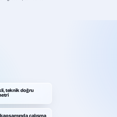
li, teknik doğru
etri
kapsamında çalışma