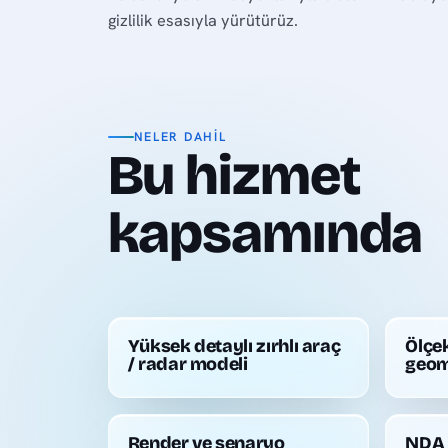
gizlilik esasıyla yürütürüz.
NELER DAHIL
Bu hizmet
kapsamında
Yüksek detaylı zırhlı araç
Ölçek
/ radar modeli
geom
Render ve senaryo
NDA 