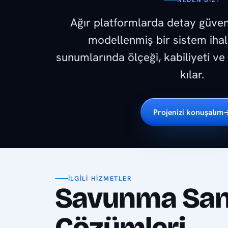
NEDEN BIZ?
Ağır platformlarda detay güve
modellenmiş bir sistem ihal
sunumlarında ölçeği, kabiliyeti ve
kılar.
Projenizi konuşalım
İLGILI HIZMETLER
Savunma San
Çözümleri