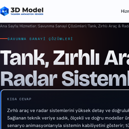
Hiz
Ana Sayfa
/
Hizmetler
/
Savunma Sanayi Çözümleri
/
Tank, Zırhlı Araç & Rad
SAVUNMA SANAYI ÇÖZÜMLERI
Tank, Zırhlı A
Radar Sisteml
KISA CEVAP
Zırhlı araç ve radar sistemlerini yüksek detay ve doğrulu
Sağlanan teknik veriye sadık, ölçekli ve doğru modeller ü
senaryo animasyonlarıyla sistemin kabiliyetini gösterir; tü