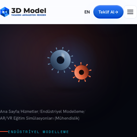
EN
Teklif Al
→
Ana Sayfa
/
Hizmetler
/
Endüstriyel Modelleme
/
AR/VR Eğitim Simülasyonları (Mühendislik)
ENDÜSTRIYEL MODELLEME