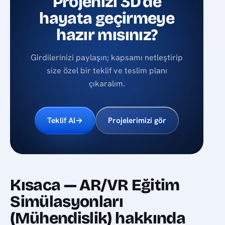
Projenizi 3D'de
hayata geçirmeye
hazır mısınız?
Girdilerinizi paylaşın; kapsamı netleştirip
size özel bir teklif ve teslim planı
çıkaralım.
Teklif Al
→
Projelerimizi gör
Kısaca — AR/VR Eğitim
Simülasyonları
(Mühendislik) hakkında