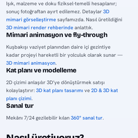
Işık, malzeme ve doku fiziksel-temelli hesaplanır;
sonuç fotoğraftan ayırt edilemez. Detaylar
3D
mimari görselleştirme
sayfamızda. Nasıl üretildiğini
3D mimari render rehberinde
anlattık.
Mimari animasyon ve fly-through
Kuşbakışı vaziyet planından daire içi gezintiye
kadar projeyi hareketli bir yolculuk olarak sunar —
3D mimari animasyon
.
Kat planı ve modelleme
2D çizimi anlaşılır 3D’ye dönüştürmek satışı
kolaylaştırır:
3D kat planı tasarımı
ve
2D & 3D kat
planı çizimi
.
Sanal tur
Mekânı 7/24 gezilebilir kılan
360° sanal tur
.
Nasıl üretiyoruz?