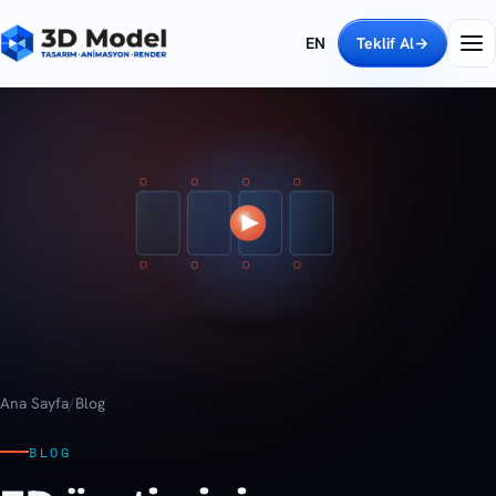
EN
Teklif Al
→
Ana Sayfa
/
Blog
BLOG