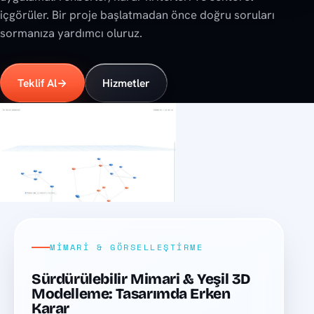
içgörüler. Bir proje başlatmadan önce doğru soruları
sormanıza yardımcı oluruz.
Teklif Al
→
Hizmetler
Son yazılar
MIMARI & GÖRSELLEŞTIRME
Sürdürülebilir Mimari & Yeşil 3D
Modelleme: Tasarımda Erken
Karar