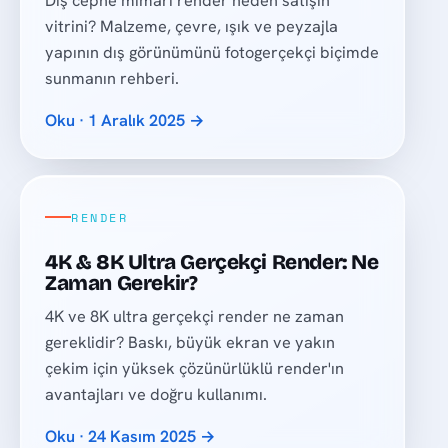
Dış cephe mimari render neden satışın
vitrini? Malzeme, çevre, ışık ve peyzajla
yapının dış görünümünü fotogerçekçi biçimde
sunmanın rehberi.
Oku · 1 Aralık 2025 →
RENDER
4K & 8K Ultra Gerçekçi Render: Ne
Zaman Gerekir?
4K ve 8K ultra gerçekçi render ne zaman
gereklidir? Baskı, büyük ekran ve yakın
çekim için yüksek çözünürlüklü render'ın
avantajları ve doğru kullanımı.
Oku · 24 Kasım 2025 →