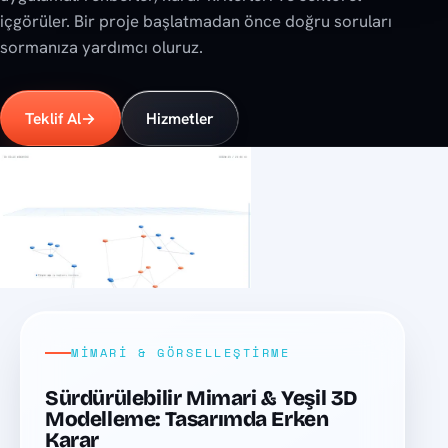
içgörüler. Bir proje başlatmadan önce doğru soruları
sormanıza yardımcı oluruz.
Teklif Al
→
Hizmetler
Son yazılar
MIMARI & GÖRSELLEŞTIRME
Sürdürülebilir Mimari & Yeşil 3D
Modelleme: Tasarımda Erken
Karar