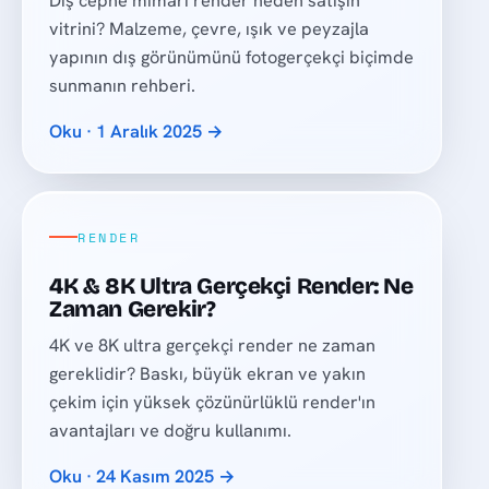
Dış cephe mimari render neden satışın
vitrini? Malzeme, çevre, ışık ve peyzajla
yapının dış görünümünü fotogerçekçi biçimde
sunmanın rehberi.
Oku · 1 Aralık 2025 →
RENDER
4K & 8K Ultra Gerçekçi Render: Ne
Zaman Gerekir?
4K ve 8K ultra gerçekçi render ne zaman
gereklidir? Baskı, büyük ekran ve yakın
çekim için yüksek çözünürlüklü render'ın
avantajları ve doğru kullanımı.
Oku · 24 Kasım 2025 →