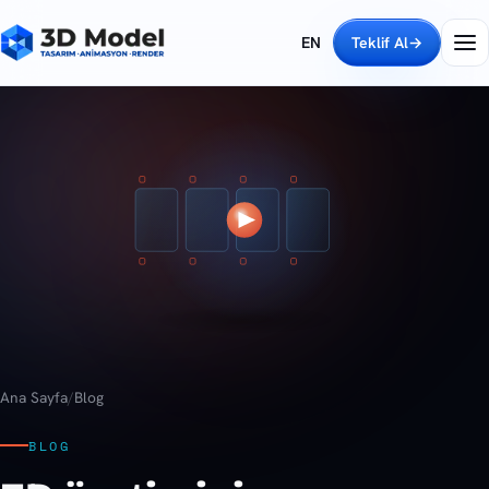
EN
Teklif Al
→
Ana Sayfa
/
Blog
BLOG