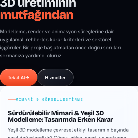
3D üretiminin
mutfağından
Modelleme, render ve animasyon süreçlerine dair
uygulamalı rehberler, karar kriterleri ve sektörel
içgörüler. Bir proje başlatmadan önce doğru soruları
sormanıza yardımcı oluruz.
Teklif Al
→
Hizmetler
Son yazılar
MIMARI & GÖRSELLEŞTIRME
Sürdürülebilir Mimari & Yeşil 3D
Modelleme: Tasarımda Erken Karar
Yeşil 3D modelleme çevresel etkiyi tasarımın başında
nasıl değerlendirir? Güneş, gölge, enerji ve malzeme