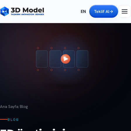
EN
Teklif Al
→
Ana Sayfa
/
Blog
BLOG