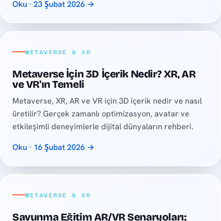
Oku · 23 Şubat 2026 →
METAVERSE & XR
Metaverse İçin 3D İçerik Nedir? XR, AR
ve VR'ın Temeli
Metaverse, XR, AR ve VR için 3D içerik nedir ve nasıl
üretilir? Gerçek zamanlı optimizasyon, avatar ve
etkileşimli deneyimlerle dijital dünyaların rehberi.
Oku · 16 Şubat 2026 →
METAVERSE & XR
Savunma Eğitim AR/VR Senaryoları: