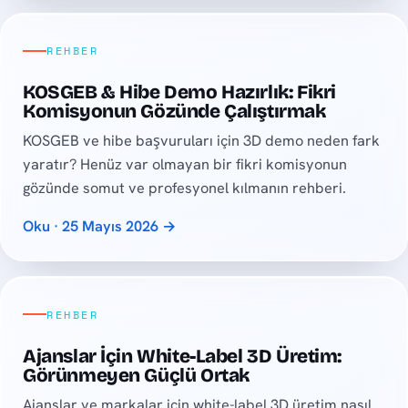
REHBER
KOSGEB & Hibe Demo Hazırlık: Fikri
Komisyonun Gözünde Çalıştırmak
KOSGEB ve hibe başvuruları için 3D demo neden fark
yaratır? Henüz var olmayan bir fikri komisyonun
gözünde somut ve profesyonel kılmanın rehberi.
Oku · 25 Mayıs 2026 →
REHBER
Ajanslar İçin White-Label 3D Üretim:
Görünmeyen Güçlü Ortak
Ajanslar ve markalar için white-label 3D üretim nasıl