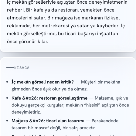
iç mekân görselleriyle açılıştan önce deneyimletmenin
rehberi. Bir kafe ya da restoran, yemekten önce
atmosferini satar. Bir mağaza ise markanın fiziksel
reklamıdır; her metrekaresi ya satar ya kaybeder. İç
mekân görselleştirme, bu ticari başarıyı inşaattan
önce görünür kılar.
KISACA
İç mekân görseli neden kritik?
— Müşteri bir mekâna
girmeden önce âşık olur ya da olmaz.
Kafe &#x26; restoran görselleştirme
— Malzeme, ışık ve
dokuyu gerçekçi kurgular; mekânın “hissini” açılıştan önce
deneyimletiriz.
Mağaza &#x26; ticari alan tasarımı
— Perakendede
tasarım bir masraf değil, bir satış aracıdır.