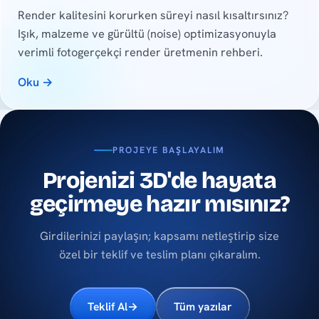
Render kalitesini korurken süreyi nasıl kısaltırsınız?
Işık, malzeme ve gürültü (noise) optimizasyonuyla
verimli fotogerçekçi render üretmenin rehberi.
Oku →
PROJEYE BAŞLAYALIM
Projenizi 3D'de hayata
geçirmeye hazır mısınız?
Girdilerinizi paylaşın; kapsamı netleştirip size
özel bir teklif ve teslim planı çıkaralım.
Teklif Al
→
Tüm yazılar