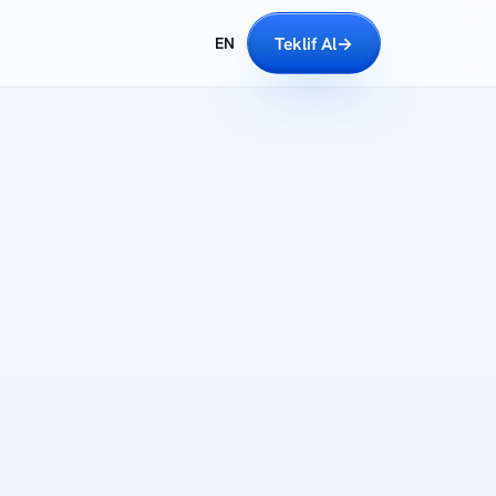
Teklif Al
→
EN