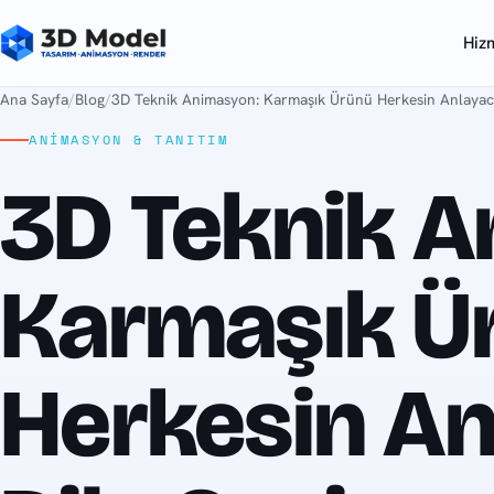
Hiz
Ana Sayfa
/
Blog
/
3D Teknik Animasyon: Karmaşık Ürünü Herkesin Anlayac
ANIMASYON & TANITIM
3D Teknik 
Karmaşık Ü
Herkesin An