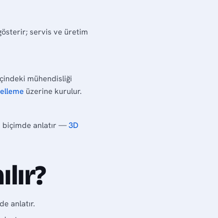
gösterir; servis ve üretim
çindeki mühendisliği
elleme
üzerine kurulur.
cı biçimde anlatır —
3D
lır?
e anlatır.