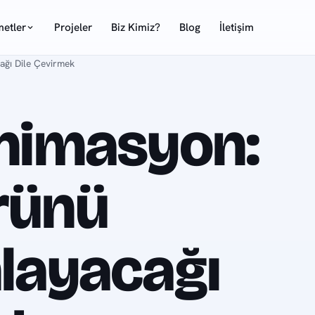
metler
Projeler
Biz Kimiz?
Blog
İletişim
ağı Dile Çevirmek
Animasyon:
rünü
layacağı