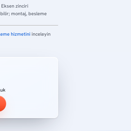
 Eksen zinciri
ilir; montaj, besleme
leme hizmetini
inceleyin
luk