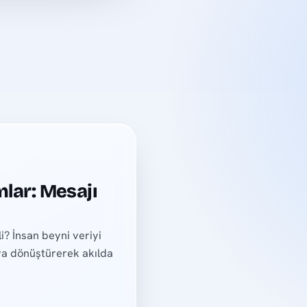
lar: Mesajı
? İnsan beyni veriyi
ıya dönüştürerek akılda